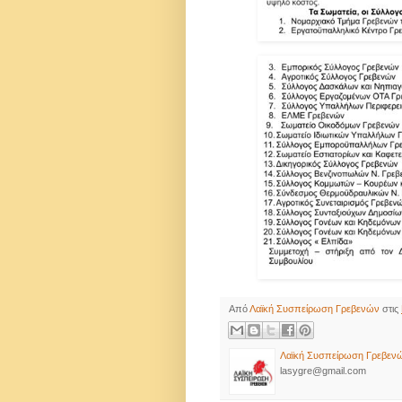
Από
Λαϊκή Συσπείρωση Γρεβενών
στις
Λαϊκή Συσπείρωση Γρεβεν
lasygre@gmail.com