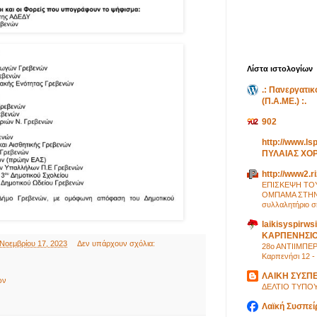
Λίστα ιστολογίων
.: Πανεργατι
(Π.Α.ΜΕ.) :.
902
http://www.ls
ΠΥΛΑΙΑΣ ΧΟ
http://www2.ri
ΕΠΙΣΚΕΨΗ ΤΟ
ΟΜΠΑΜΑ ΣΤΗΝ Ε
συλλαλητήριο σ
laikisyspirws
ΚΑΡΠΕΝΗΣΙ
Νοεμβρίου 17, 2023
Δεν υπάρχουν σχόλια:
28ο ΑΝΤΙΙΜΠΕ
Καρπενήσι 12 -
ΛΑΙΚΗ ΣΥΣΠ
ών
ΔΕΛΤΙΟ ΤΥΠΟ
Λαϊκή Συσπεί