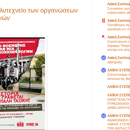
Λαϊκή Συσπεί
Συντμήσεις σχο
λυτεχνείο των οργανώσεων
κυβερνητικές αθ
νών
Λαϊκή Συσπεί
Τοποθέτηση της 
εργαζομένων στι
Λαϊκή Συσπε
Συγκέντρωση στ
Δήμαρχο Πατρέω
κόντρα στο ρεύμ
Λαϊκή Συσπεί
Διακήρυξη
ΛΑΪΚΗ ΣΥΣΠ
Συλλυπητήριο τ
απώλεια της Μα
ΛΑΪΚΗ ΣΥΣΠ
ΛΑΪΚΗ ΣΥΣΠ
ΚΑΤΑΓΓΕΛΙΑ Τ
ΠΥΡΑΣΦΑΛΕΙΑ
ΔΗΜΟ ΔΙΟΝΥΣ
ΛΑΪΚΗ ΣΥΣΠ
ΑΝΑΚΟΙΝΩΣΗ 
ΛΑΪΚΗΣ ΣΥΣΠΕ
ΤΗΝ ΦΩΤΙΑ Σ