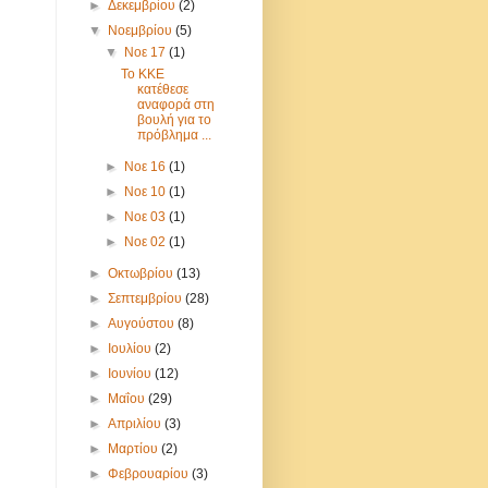
►
Δεκεμβρίου
(2)
▼
Νοεμβρίου
(5)
▼
Νοε 17
(1)
Το ΚΚΕ
κατέθεσε
αναφορά στη
βουλή για το
πρόβλημα ...
►
Νοε 16
(1)
►
Νοε 10
(1)
►
Νοε 03
(1)
►
Νοε 02
(1)
►
Οκτωβρίου
(13)
►
Σεπτεμβρίου
(28)
►
Αυγούστου
(8)
►
Ιουλίου
(2)
►
Ιουνίου
(12)
►
Μαΐου
(29)
►
Απριλίου
(3)
►
Μαρτίου
(2)
►
Φεβρουαρίου
(3)