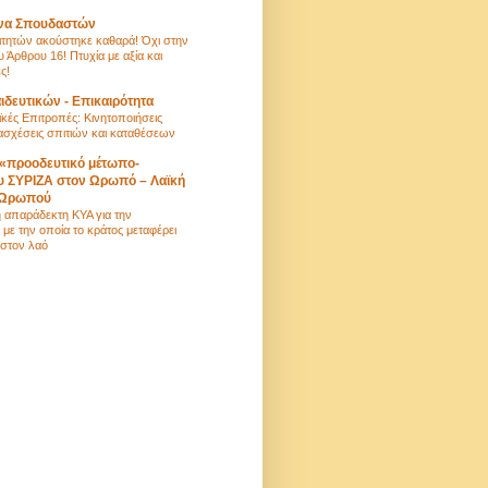
να Σπουδαστών
τητών ακούστηκε καθαρά! Όχι στην
Άρθρου 16! Πτυχία με αξία και
ς!
ιδευτικών - Επικαιρότητα
ϊκές Επιτροπές: Κινητοποιήσεις
τασχέσεις σπιτιών και καταθέσεων
«προοδευτικό μέτωπο-
υ ΣΥΡΙΖΑ στον Ωρωπό – Λαϊκή
 Ωρωπού
η απαράδεκτη ΚΥΑ για την
με την οποία το κράτος μεταφέρει
 στον λαό