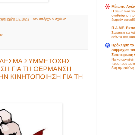
Μέτωπο Αγώ
Η φωνή των φοι
αναθεώρηση του 
Νοεμβρίου 16, 2023
Δεν υπάρχουν σχόλια:
δωρεάν σπουδέ
Π.Α.ΜΕ. Εκπα
Σωματεία και Λα
ών
ενάντια στις κα
Πρόκληση το 
συμμαχία» το
Συσπείρωση
ΑΛΕΣΜΑ ΣΥΜΜΕΤΟΧΗΣ
Να καταργηθεί 
πυροπροστασία 
ΣΗ ΓΙΑ ΤΗ ΘΕΡΜΑΝΣΗ
όλη την ευθύνη
ΗΝ ΚΙΝΗΤΟΠΟΙΗΣΗ ΓΙΑ ΤΗ