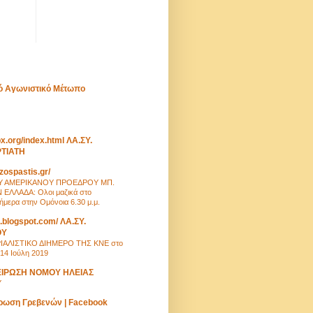
κό Αγωνιστικό Μέτωπο
px.org/index.html ΛΑ.ΣΥ.
ΡΤΙΑΤΗ
zospastis.gr/
Υ ΑΜΕΡΙΚΑΝΟΥ ΠΡΟΕΔΡΟΥ ΜΠ.
ΛΛΑΔΑ: Ολοι μαζικά στο
ήμερα στην Ομόνοια 6.30 μ.μ.
i.blogspot.com/ ΛΑ.ΣΥ.
ΟΥ
ΡΙΑΛΙΣΤΙΚΟ ΔΙΗΜΕΡΟ ΤΗΣ ΚΝΕ στο
 14 Ιούλη 2019
ΕΙΡΩΣΗ ΝΟΜΟΥ ΗΛΕΙΑΣ
Υ
ρωση Γρεβενών | Facebook