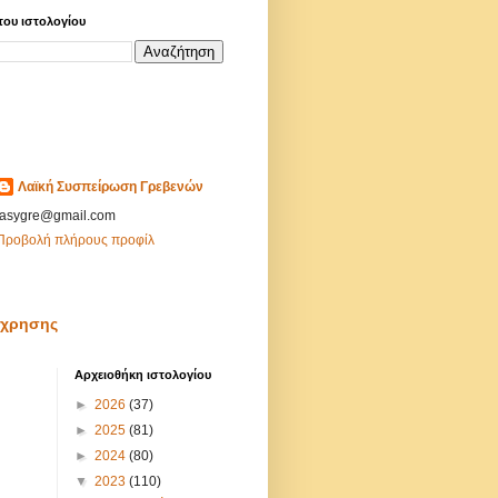
του ιστολογίου
Λαϊκή Συσπείρωση Γρεβενών
lasygre@gmail.com
Προβολή πλήρους προφίλ
άχρησης
Αρχειοθήκη ιστολογίου
►
2026
(37)
►
2025
(81)
►
2024
(80)
▼
2023
(110)