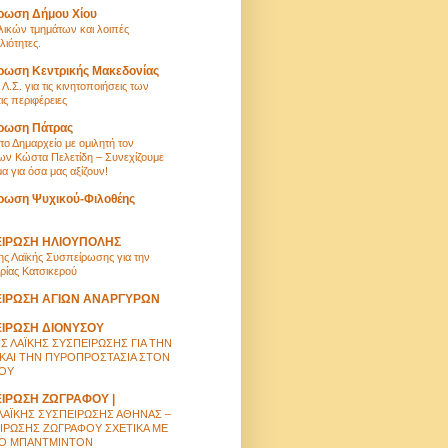
ρωση Δήμου Χίου
λικών τμημάτων και λοιπές
λιότητες.
ρωση Κεντρικής Μακεδονίας
Λ.Σ. για τις κινητοποιήσεις των
ς περιφέρειες
ίρωση Πάτρας
ο Δημαρχείο με ομιλητή τον
ν Κώστα Πελετίδη – Συνεχίζουμε
α για όσα μας αξίζουν!
ρωση Ψυχικού-Φιλοθέης
ΕΙΡΩΣΗ ΗΛΙΟΥΠΟΛΗΣ
ης Λαϊκής Συσπείρωσης για την
ρίας Κατσικερού
ΕΙΡΩΣΗ ΑΓΙΩΝ ΑΝΑΡΓΥΡΩΝ
ΕΙΡΩΣΗ ΔΙΟΝΥΣΟΥ
ΗΣ ΛΑΪΚΗΣ ΣΥΣΠΕΙΡΩΣΗΣ ΓΙΑ ΤΗΝ
 ΚΑΙ ΤΗΝ ΠΥΡΟΠΡΟΣΤΑΣΙΑ ΣΤΟΝ
ΟΥ
ΕΙΡΩΣΗ ΖΩΓΡΑΦΟΥ |
ΛΑΪΚΗΣ ΣΥΣΠΕΙΡΩΣΗΣ ΑΘΗΝΑΣ –
ΙΡΩΣΗΣ ΖΩΓΡΑΦΟΥ ΣΧΕΤΙΚΑ ΜΕ
ΤΟ ΜΠΑΝΤΜΙΝΤΟΝ